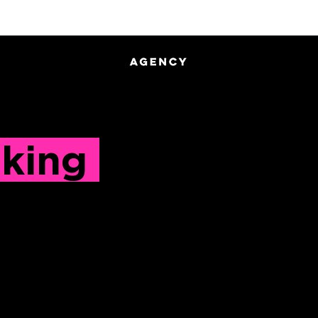
TRADUZIONI
| CONSULENZA 
king