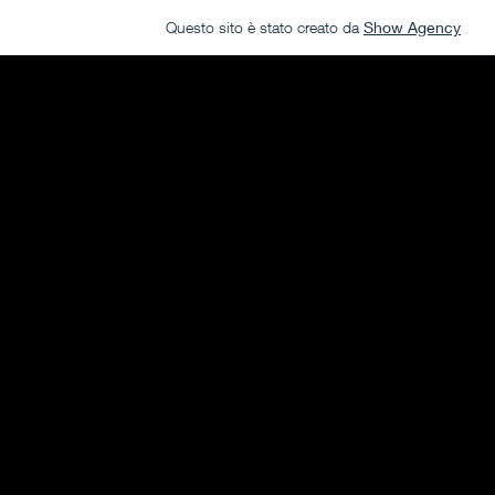
Questo sito è stato creato da
Show Agency
STRATEGICA |
CONTATTI